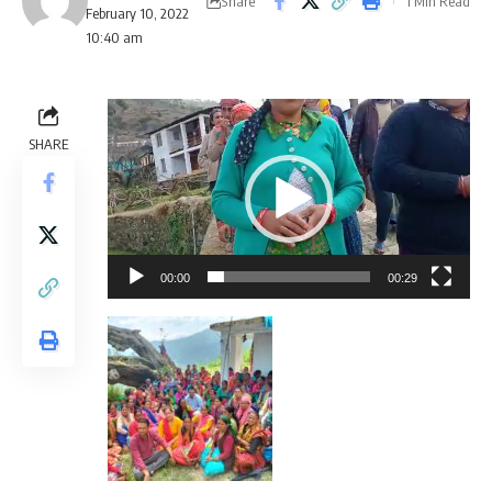
Share
1 Min Read
February 10, 2022
10:40 am
Video
Player
SHARE
00:00
00:29