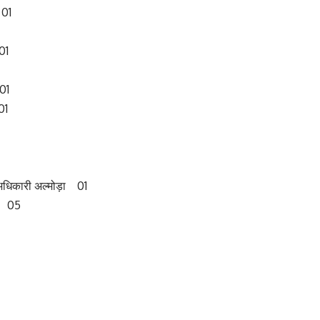
 01
01
01
01
ि अधिकारी अल्मोड़ा 01
ग 05