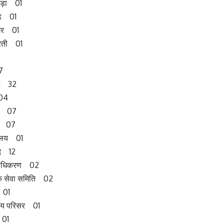
ेड़ा 01
ढ़ 01
नगर 01
रेती 01
7
ाग 32
 04
भाग 07
ाण 07
्यालय 01
पद 12
प्राधिकरण 02
िक सेवा समिति 02
 01
ालय परिसर 01
 01