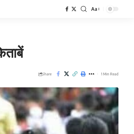
Aa
Font
Resizer
िताबें
Share
1 Min Read