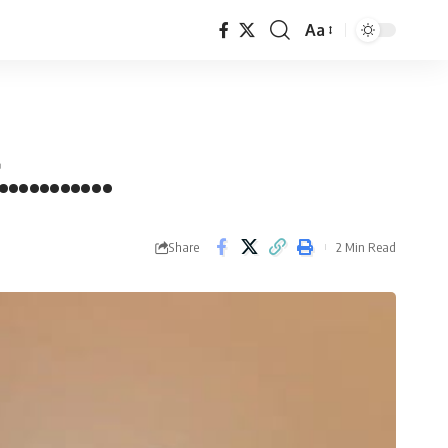
Aa
Font
Resizer
ेश………..
Share
2 Min Read