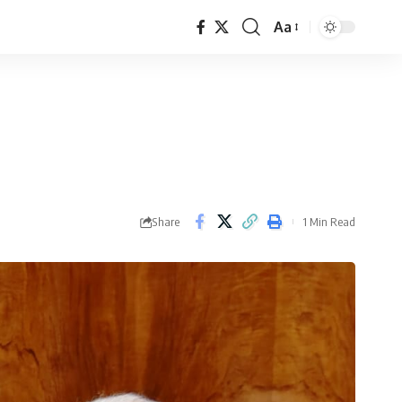
Aa
Font
Resizer
Share
1 Min Read