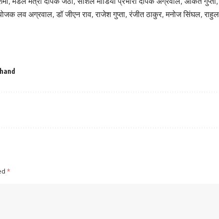
ा शर्मा, मंडल मंत्री दीपक जेठी, सोशल मीडिया प्रभारी दीपक अग्रवाल, अंकित गुप्त
 संयोजक लव अग्रवाल, डॉ जीएन राव, राजेश गुप्ता, रंजीत ठाकुर, मनोज सिंघल, राह
khand
ked
*